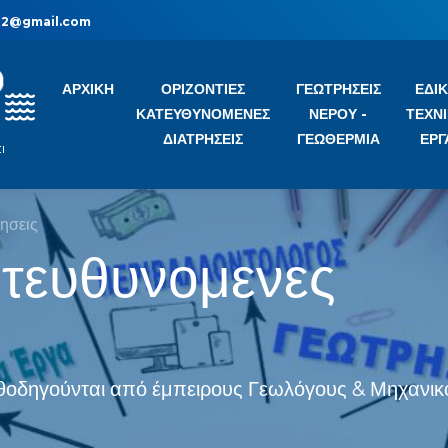
ll2@gmail.com
ΑΡΧΙΚΗ
ΟΡΙΖΟΝΤΙΕΣ
ΓΕΩΤΡΗΣΕΙΣ
ΕΔΙ
ΚΑΤΕΥΘΥΝΟΜΕΝΕΣ
ΝΕΡΟΥ -
ΤΕΧΝ
ΔΙΑΤΡΗΣΕΙΣ
ΓΕΩΘΕΡΜΙΑ
ΕΡΓ
ησεις
ατευθυνομενες
καθοδηγούνται από έμπειρους Γεωλόγους & Μηχανικ