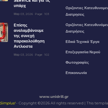
SERVICE και για τις
υπάρχ
Οριζοντιες Κατευθυνομε
Μαρ 03, 2026
Page
103
Διατρησεις
Οριζόντιες Κατευθυνόμε
Επίσης
αναλαμβάνουμε
Διατρήσεις
της συνεχή
παρακολούθηση
Εδικά Τεχνικά Έργα
Αντλιοστα
Επεξεργασίια Νερού
Μαρ 03, 2026
Page
102
Φωτογραφίες
Επικοινωνία
www.unidrill.gr
Simplus!
- Copyright ©
2026 All rights reserved | This templ