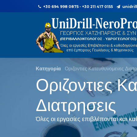
+30 694 998 0875 - +30 211 417 0155
unidri
Κατηγορία
Οριζοντιες Κατευθυνομενες Διατρ
Οριζοντιες Κ
Διατρησεις
Όλες οι εργασίες επιβλέπονται και 