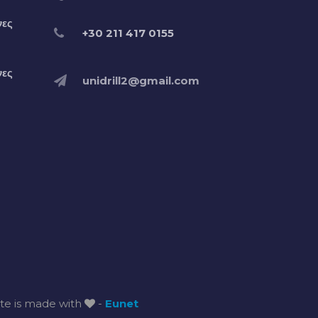
νες
+30 211 417 0155
νες
unidrill2@gmail.com
ate is made with
-
Eunet